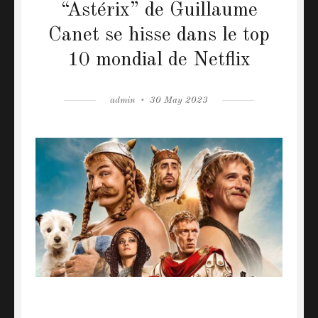
“Astérix” de Guillaume
Canet se hisse dans le top
10 mondial de Netflix
Author
admin
Posted
30 May 2023
on