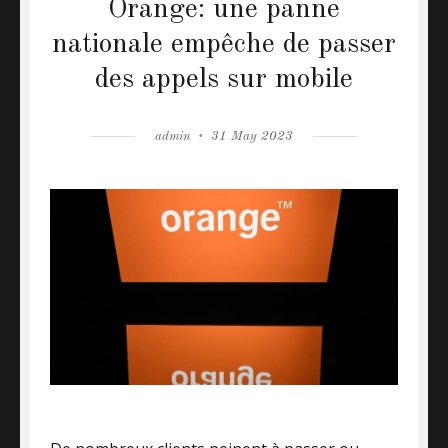
Orange: une panne
nationale empêche de passer
des appels sur mobile
Author
admin
Posted
31 May 2023
on