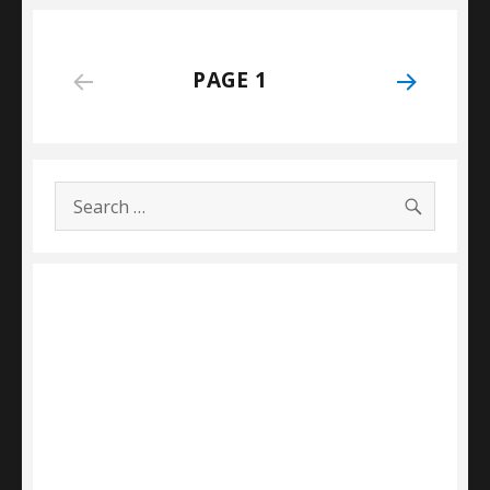
Posts
PAGE
1
NEXT
navigation
PAGE
SEARC
Search
for: