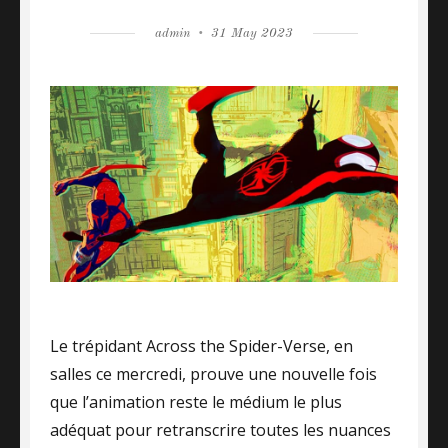
Author
admin
Posted
31 May 2023
on
Le trépidant Across the Spider-Verse, en
salles ce mercredi, prouve une nouvelle fois
que l’animation reste le médium le plus
adéquat pour retranscrire toutes les nuances