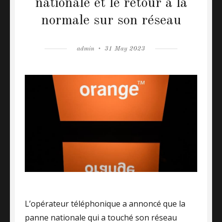
nationale et le retour à la
normale sur son réseau
Author
admin
Posted
31 May 2023
on
L’opérateur téléphonique a annoncé que la
panne nationale qui a touché son réseau