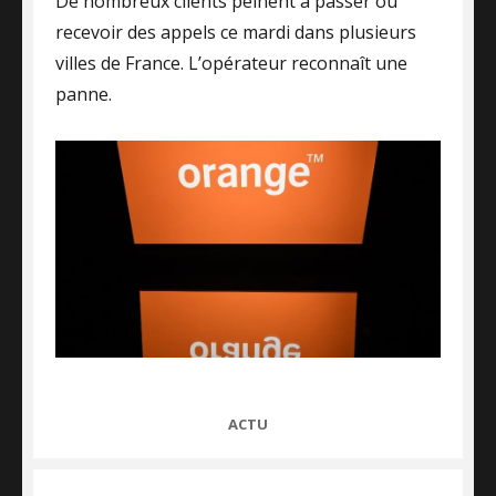
De nombreux clients peinent à passer ou
recevoir des appels ce mardi dans plusieurs
villes de France. L’opérateur reconnaît une
panne.
CATEGORIES
ACTU