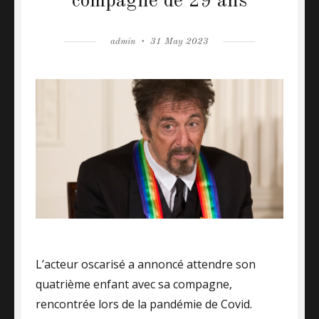
compagne de 29 ans
Author
admin
Posted
31 May 2023
on
L’acteur oscarisé a annoncé attendre son
quatrième enfant avec sa compagne,
rencontrée lors de la pandémie de Covid.