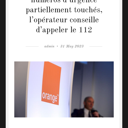
numéros d’urgence
partiellement touchés,
l’opérateur conseille
d’appeler le 112
Author
admin
Posted
31 May 2023
on