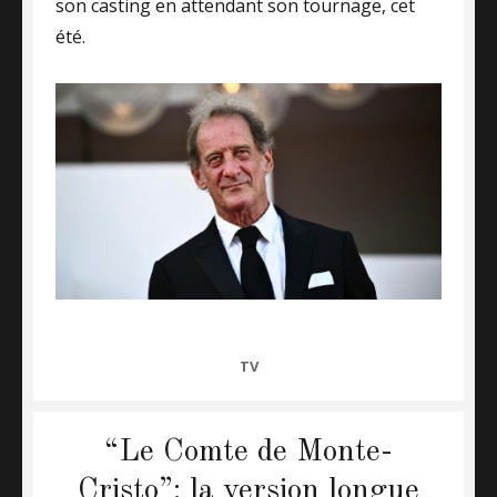
son casting en attendant son tournage, cet
été.
CATEGORIES
TV
“Le Comte de Monte-
Cristo”: la version longue