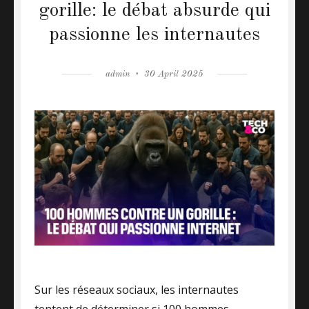
gorille: le débat absurde qui
passionne les internautes
Author
admin
Posted
30 April 2025
on
Sur les réseaux sociaux, les internautes