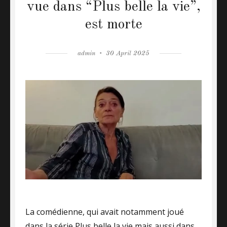
vue dans “Plus belle la vie”,
est morte
Author
admin
Posted
30 April 2025
on
La comédienne, qui avait notamment joué
dans la série Plus belle la vie mais aussi dans