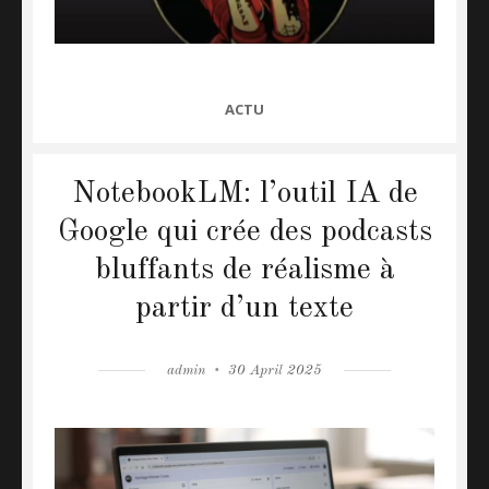
CATEGORIES
ACTU
NotebookLM: l’outil IA de
Google qui crée des podcasts
bluffants de réalisme à
partir d’un texte
Author
admin
Posted
30 April 2025
on