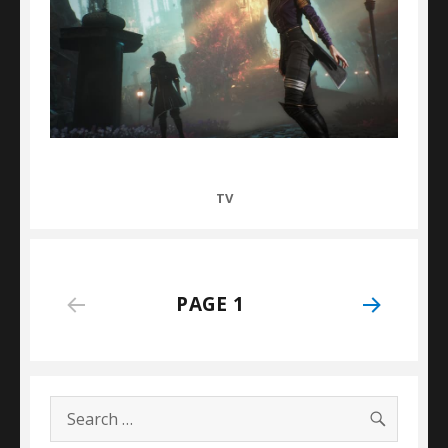
CATEGORIES
TV
Posts
PAGE
1
NEXT
navigation
PAGE
SEARC
Search
for: