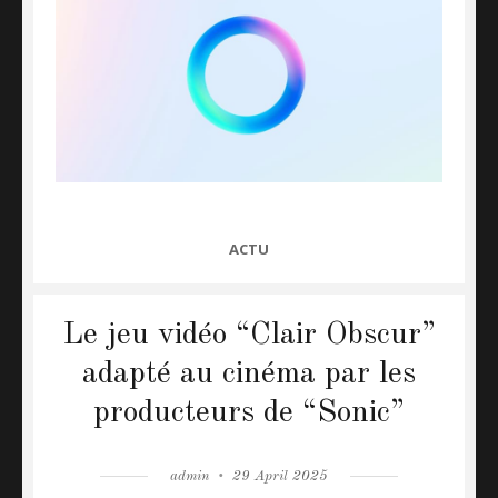
CATEGORIES
ACTU
Le jeu vidéo “Clair Obscur”
adapté au cinéma par les
producteurs de “Sonic”
Author
admin
Posted
29 April 2025