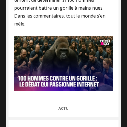
tentent de déterminer si 100 hommes
pourraient battre un gorille à mains nues.
Dans les commentaires, tout le monde s’en
mêle.
CATEGORIES
ACTU