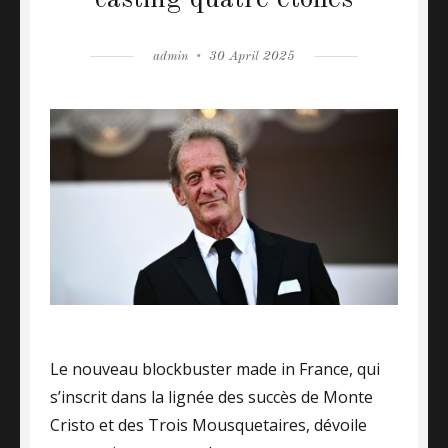
casting quatre étoiles
Author
admin
Posted
30 April 2025
on
Le nouveau blockbuster made in France, qui
s’inscrit dans la lignée des succès de Monte
Cristo et des Trois Mousquetaires, dévoile