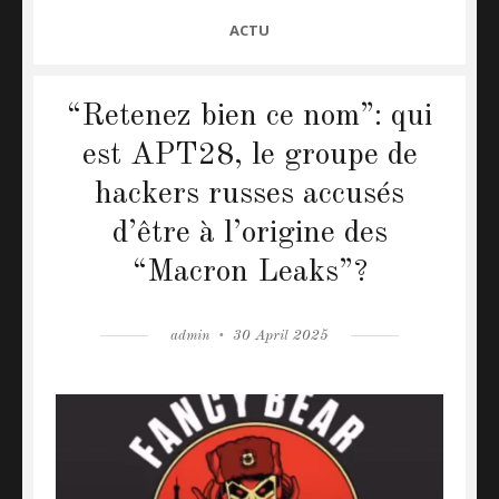
CATEGORIES
ACTU
“Retenez bien ce nom”: qui
est APT28, le groupe de
hackers russes accusés
d’être à l’origine des
“Macron Leaks”?
Author
admin
Posted
30 April 2025
on