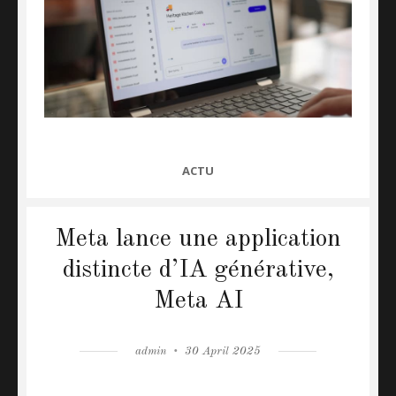
CATEGORIES
ACTU
Meta lance une application
distincte d’IA générative,
Meta AI
Author
admin
Posted
30 April 2025
on