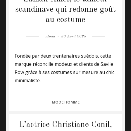
scandinave qui redonne goût
au costume
Author
admin
Posted
30 April 2025
on
Fondée par deux trentenaires suédois, cette
marque réconcilie modeux et clients de Savile
Row grâce à ses costumes sur mesure au chic
minimaliste.
CATEGORIES
MODE HOMME
L’actrice Christiane Conil,