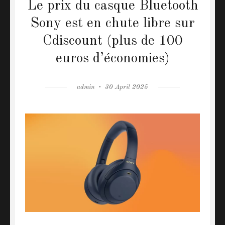
Le prix du casque Bluetooth
Sony est en chute libre sur
Cdiscount (plus de 100
euros d’économies)
Author
admin
Posted
30 April 2025
on