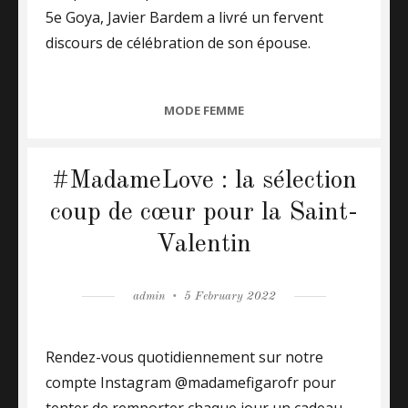
5e Goya, Javier Bardem a livré un fervent
discours de célébration de son épouse.
CATEGORIES
MODE FEMME
#MadameLove : la sélection
coup de cœur pour la Saint-
Valentin
Author
admin
Posted
5 February 2022
on
Rendez-vous quotidiennement sur notre
compte Instagram @madamefigarofr pour