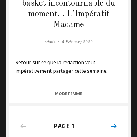
basket incontournable du
moment… L’Impératif
Madame
Author
admin
Posted
5 February 2022
on
Retour sur ce que la rédaction veut
impérativement partager cette semaine.
CATEGORIES
MODE FEMME
Posts
PAGE
1