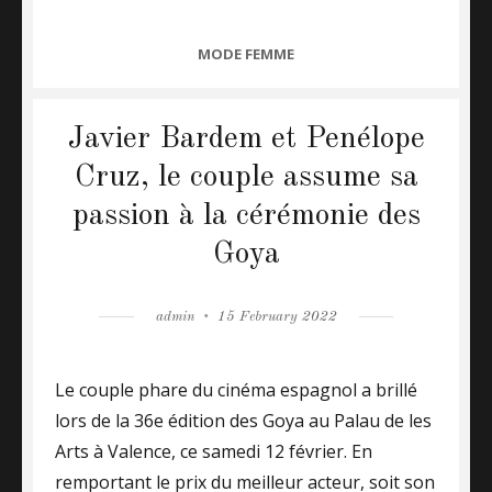
CATEGORIES
MODE FEMME
Javier Bardem et Penélope
Cruz, le couple assume sa
passion à la cérémonie des
Goya
Author
admin
Posted
15 February 2022
on
Le couple phare du cinéma espagnol a brillé
lors de la 36e édition des Goya au Palau de les
Arts à Valence, ce samedi 12 février. En
remportant le prix du meilleur acteur, soit son