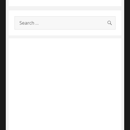
NEXT
navigation
PAGE
SEARC
Search
for: