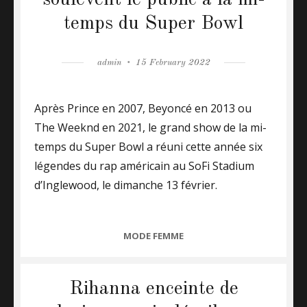
soulèvent le public à la mi-
temps du Super Bowl
Author
admin
Posted
15 February 2022
on
Après Prince en 2007, Beyoncé en 2013 ou
The Weeknd en 2021, le grand show de la mi-
temps du Super Bowl a réuni cette année six
légendes du rap américain au SoFi Stadium
d’Inglewood, le dimanche 13 février.
CATEGORIES
MODE FEMME
Rihanna enceinte de