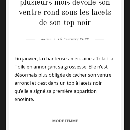
plusieurs mois dévoile son
ventre rond sous les lacets
de son top noir
Author
admin
Posted
15 February 2022
on
Fin janvier, la chanteuse américaine affolait la
Toile en annonçant sa grossesse. Elle n’est
désormais plus obligée de cacher son ventre
arrondi et c’est dans un top à lacets noir
qu’elle a signé sa première apparition
enceinte.
CATEGORIES
MODE FEMME