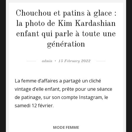
Chouchou et patins à glace :
la photo de Kim Kardashian
enfant qui parle à toute une
génération
Author
admin
Posted
15 February 2022
on
La femme d’affaires a partagé un cliché
vintage d’elle enfant, prête pour une séance
de patinage, sur son compte Instagram, le
samedi 12 février.
CATEGORIES
MODE FEMME