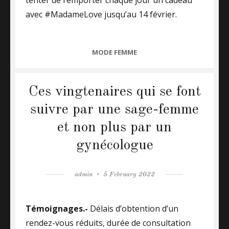
tenter de remporter chaque jour un cadeau
avec #MadameLove jusqu’au 14 février.
CATEGORIES
MODE FEMME
Ces vingtenaires qui se font
suivre par une sage-femme
et non plus par un
gynécologue
Author
admin
Posted
5 February 2022
on
Témoignages.-
Délais d’obtention d’un
rendez-vous réduits, durée de consultation