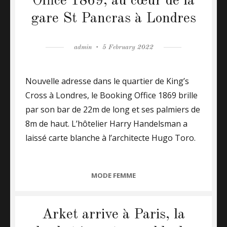
Office 1869, au cœur de la
gare St Pancras à Londres
Author
admin
Posted
5 February 2022
on
Nouvelle adresse dans le quartier de King’s
Cross à Londres, le Booking Office 1869 brille
par son bar de 22m de long et ses palmiers de
8m de haut. L’hôtelier Harry Handelsman a
laissé carte blanche à l’architecte Hugo Toro.
CATEGORIES
MODE FEMME
Arket arrive à Paris, la