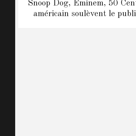
Next
Snoop Dog, Eminem, 50 Cent
post:
américain soulèvent le publ