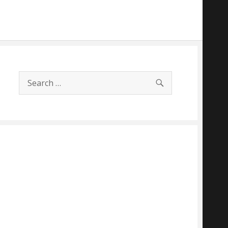
SEARCH
Search
for: