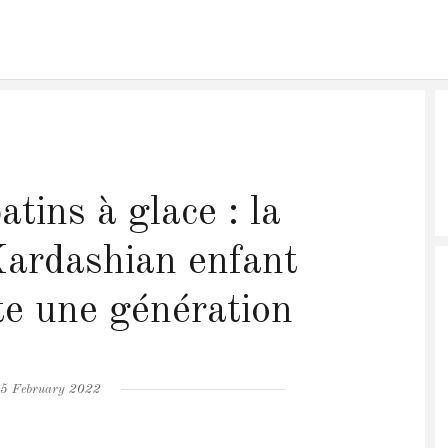
tins à glace : la
ardashian enfant
ute une génération
osted
5 February 2022
n