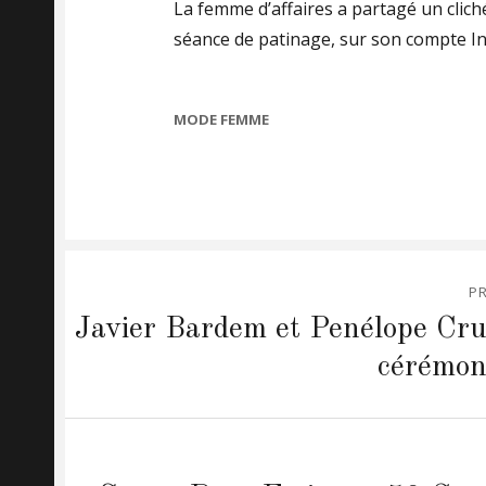
La femme d’affaires a partagé un clich
séance de patinage, sur son compte In
CATEGORIES
MODE FEMME
Post
P
navigation
Previous
Javier Bardem et Penélope Cruz
post:
cérémon