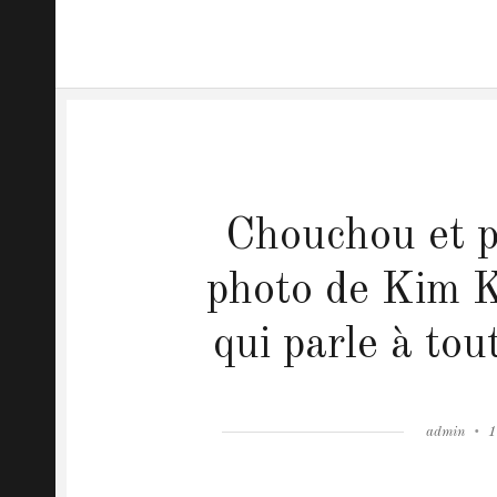
Chouchou et pa
photo de Kim K
qui parle à to
Author
admin
P
1
o