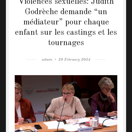
Violences sexuelles: Judith
Godrèche demande “un
médiateur” pour chaque
enfant sur les castings et les
tournages
Author
admin
Posted
29 February 2024
on