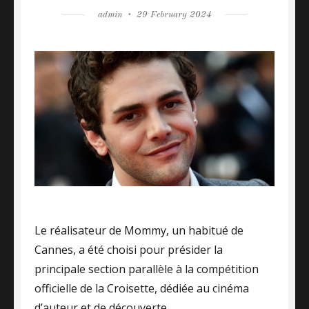
Author
admin
Posted
29 February 2024
on
Le réalisateur de Mommy, un habitué de
Cannes, a été choisi pour présider la
principale section parallèle à la compétition
officielle de la Croisette, dédiée au cinéma
d’auteur et de découverte.