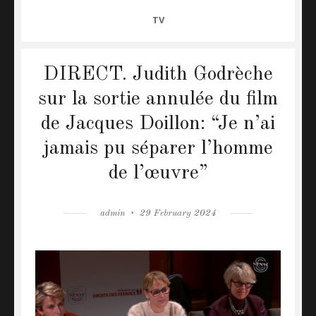
CATEGORIES
TV
DIRECT. Judith Godrèche
sur la sortie annulée du film
de Jacques Doillon: “Je n’ai
jamais pu séparer l’homme
de l’œuvre”
Author
admin
Posted
29 February 2024
on