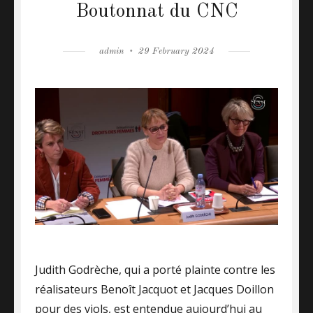
Boutonnat du CNC
Author
admin
Posted
29 February 2024
on
Judith Godrèche, qui a porté plainte contre les
réalisateurs Benoît Jacquot et Jacques Doillon
pour des viols, est entendue aujourd’hui au