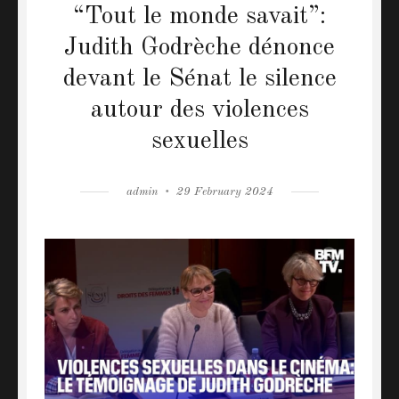
“Tout le monde savait”:
Judith Godrèche dénonce
devant le Sénat le silence
autour des violences
sexuelles
Author
admin
Posted
29 February 2024
on