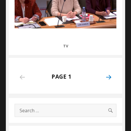
CATEGORIES
TV
Posts
PAGE
1
NEXT
navigation
PAGE
SEARC
Search
for: