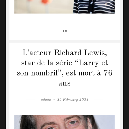
CATEGORIES
TV
L’acteur Richard Lewis,
star de la série “Larry et
son nombril”, est mort à 76
ans
Author
admin
Posted
29 February 2024
on