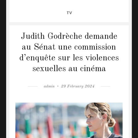
CATEGORIES
TV
Judith Godrèche demande
au Sénat une commission
d’enquête sur les violences
sexuelles au cinéma
Author
admin
Posted
29 February 2024
on