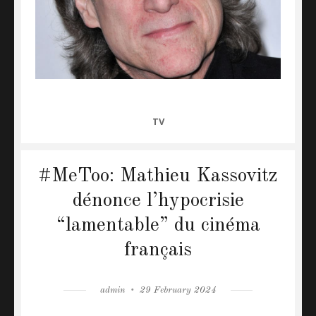
CATEGORIES
TV
#MeToo: Mathieu Kassovitz
dénonce l’hypocrisie
“lamentable” du cinéma
français
Author
admin
Posted
29 February 2024
on