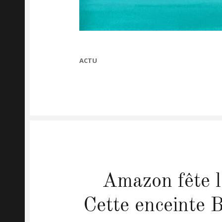
CATEGORIES
ACTU
Amazon fête l
Cette enceinte B