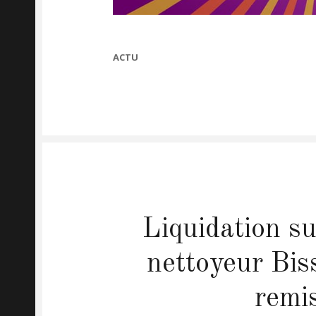
CATEGORIES
ACTU
Liquidation su
nettoyeur Biss
remi