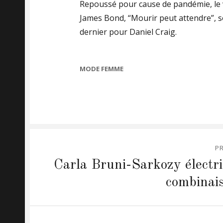
Repoussé pour cause de pandémie, le 
James Bond, “Mourir peut attendre”, sor
dernier pour Daniel Craig.
CATEGORIES
MODE FEMME
Post
P
navigation
Previous
Carla Bruni-Sarkozy électri
post:
combinai