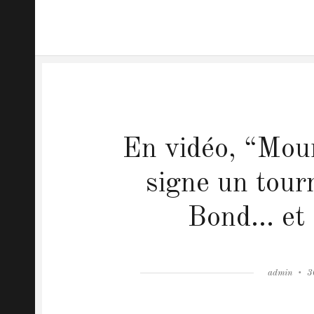
En vidéo, “Mour
signe un tour
Bond… et 
Author
admin
P
3
o