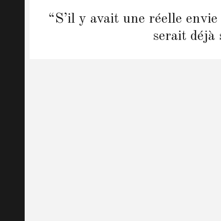
Next
“S’il y avait une réelle envi
post:
serait déjà