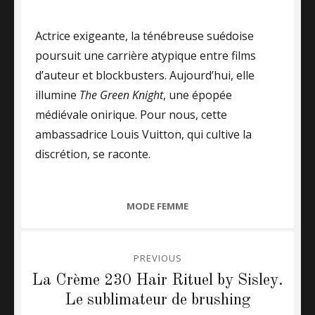
on
Actrice exigeante, la ténébreuse suédoise
poursuit une carrière atypique entre films
d’auteur et blockbusters. Aujourd’hui, elle
illumine
The Green Knight
, une épopée
médiévale onirique. Pour nous, cette
ambassadrice Louis Vuitton, qui cultive la
discrétion, se raconte.
CATEGORIES
MODE FEMME
Post
PREVIOUS
navigation
La Crème 230 Hair Rituel by Sisley.
Previous
Le sublimateur de brushing
post: