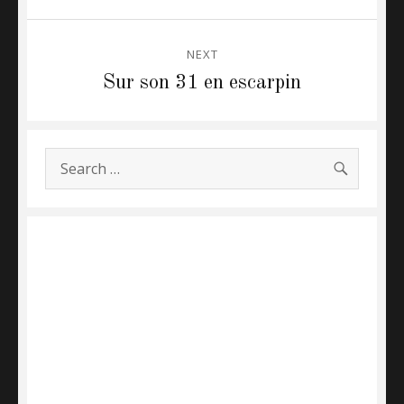
NEXT
Sur son 31 en escarpin
Next
post:
SEARC
Search
for: