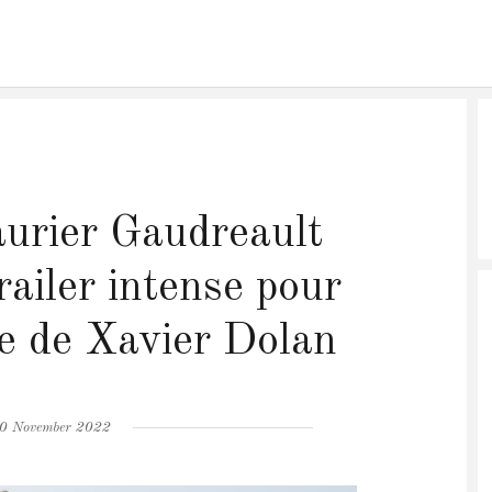
urier Gaudreault
trailer intense pour
ie de Xavier Dolan
osted
0 November 2022
n