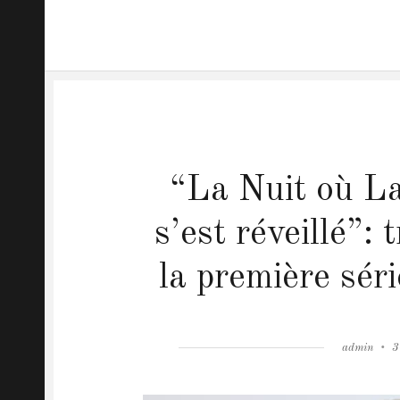
“La Nuit où La
s’est réveillé”: 
la première sér
Author
admin
P
3
o