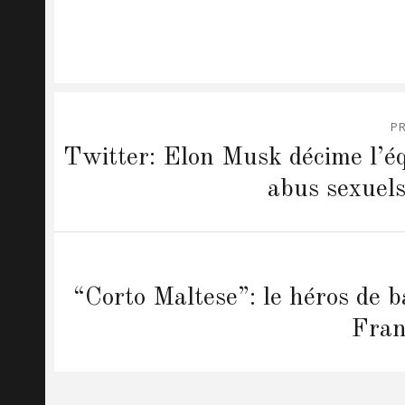
Post
P
navigation
Previous
Twitter: Elon Musk décime l’éq
post:
abus sexuels
Next
“Corto Maltese”: le héros de b
post:
Fran