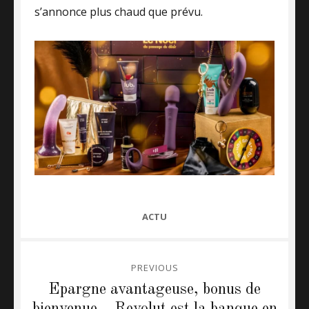
s’annonce plus chaud que prévu.
CATEGORIES
ACTU
Post
PREVIOUS
navigation
Epargne avantageuse, bonus de
Previous
bienvenue… Revolut est la banque en