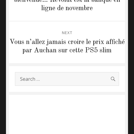
post:
ligne de novembre
NEXT
Vous n’allez jamais croire le prix affiché
Next
par Auchan sur cette PS5 slim
post:
SEARC
Search
for: