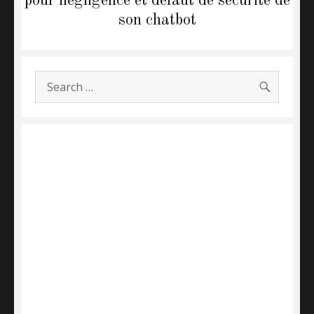
pour négligence et défaut de sécurité de
son chatbot
SEARC
Search
for: