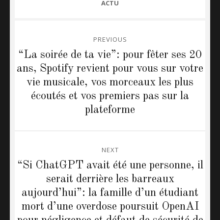
CATEGORIES
ACTU
Post
PREVIOUS
navigation
“La soirée de ta vie”: pour fêter ses 20
Previous
ans, Spotify revient pour vous sur votre
post:
vie musicale, vos morceaux les plus
écoutés et vos premiers pas sur la
plateforme
NEXT
“Si ChatGPT avait été une personne, il
Next
serait derrière les barreaux
post:
aujourd’hui”: la famille d’un étudiant
mort d’une overdose poursuit OpenAI