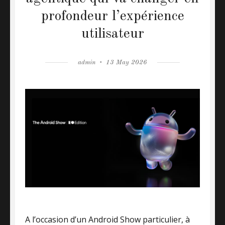
profondeur l’expérience
utilisateur
Author
admin
Posted
13 May 2026
on
A l’occasion d’un Android Show particulier, à